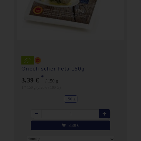
Griechischer Feta 150g
*
3,39 €
/ 150 g
1 * 150 g (2,26 € / 100 G)
150 g
Anzahl
3,39
€