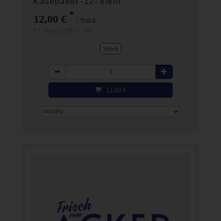
Käsepaket -12- klein
*
12,00 €
/ Stück
1 * Stück (12,00 € / Stk)
Stück
Anzahl
12,00
€