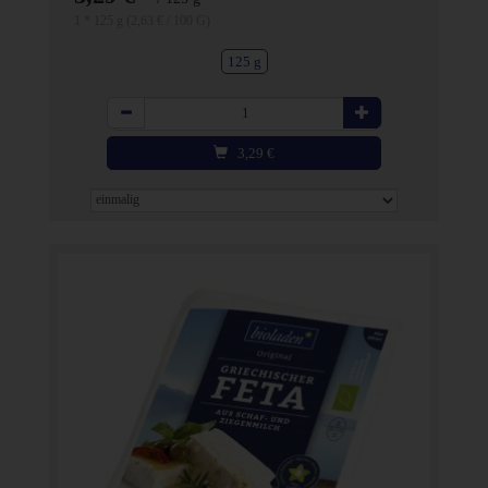
1 * 125 g (2,63 € / 100 G)
125 g
Anzahl
3,29
€