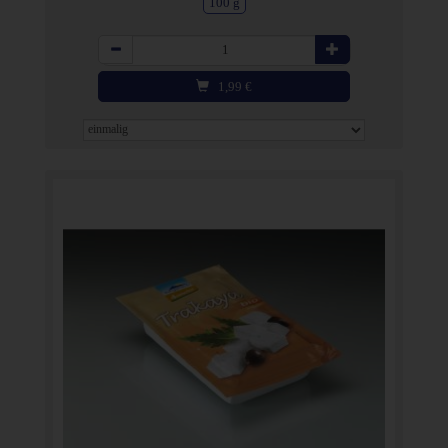
100 g
Anzahl
1,99
€