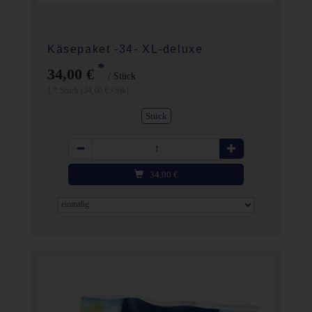
Käsepaket -34- XL-deluxe
*
34,00 €
/ Stück
1 * Stück (34,00 € / Stk)
Stück
Anzahl
34,00
€