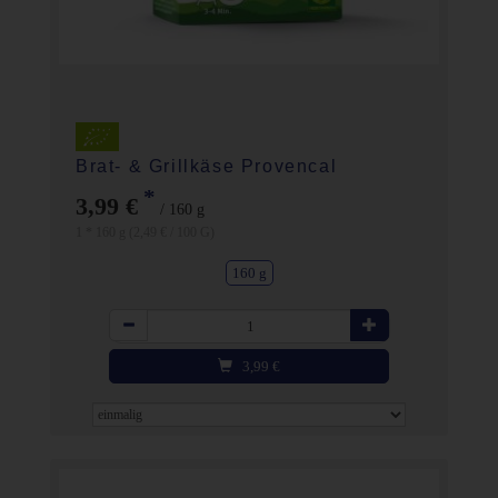
Brat- & Grillkäse Provencal
*
3,99 €
/ 160 g
1 * 160 g (2,49 € / 100 G)
160 g
Anzahl
3,99
€