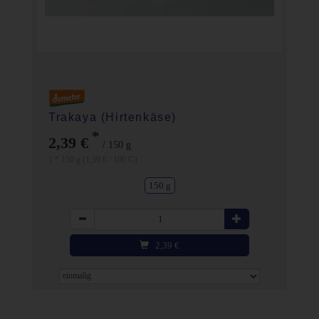
Trakaya (Hirtenkäse)
*
2,39 €
/ 150 g
1 * 150 g (1,59 € / 100 G)
150 g
Anzahl
2,39
€