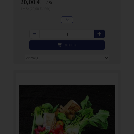
20,00 €
/ St
1 * St (20,00 € / Stk)
St
Anzahl
20,00
€