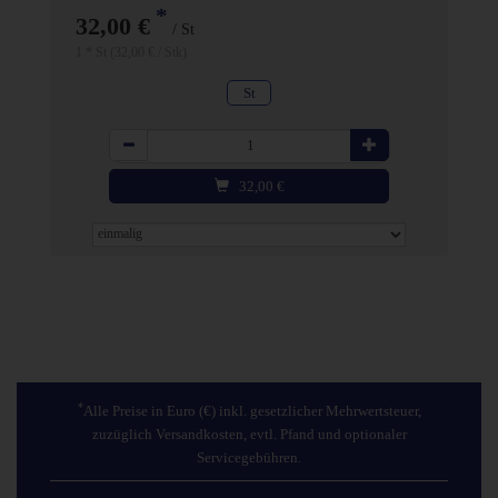
*
32,00 €
/ St
1 * St (32,00 € / Stk)
St
Anzahl
32,00
€
*
Alle Preise in Euro (€) inkl. gesetzlicher Mehrwertsteuer,
zuzüglich Versandkosten, evtl. Pfand und optionaler
Servicegebühren.