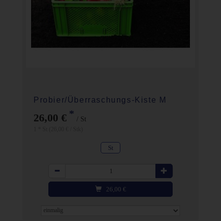
Probier/Überraschungs-Kiste M
*
26,00 €
/ St
1 * St (26,00 € / Stk)
St
Anzahl
26,00
€