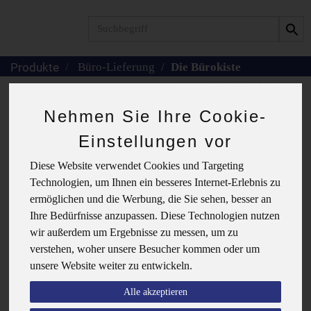
Produkt
Büro-Lieferung
Die Bürokiste
Nehmen Sie Ihre Cookie-
Die Bürokiste
Einstellungen vor
Diese Website verwendet Cookies und Targeting
Technologien, um Ihnen ein besseres Internet-Erlebnis zu
Der Endpreis dieser Kiste kann um bis zu
ermöglichen und die Werbung, die Sie sehen, besser an
10% abweichen, da manche Artikel nach
Ihre Bedürfnisse anzupassen. Diese Technologien nutzen
Gewicht berechnet werden.
Mit Klick auf das Symbol mit den vier Strichen
wir außerdem um Ergebnisse zu messen, um zu
können Sie den Inhalt der Kiste selbst noch
verstehen, woher unsere Besucher kommen oder um
individuell verändern.
unsere Website weiter zu entwickeln.
Die Bürokisten werden immer montags
ausgeliefert. Bestellschluss ist freitags um
Alle akzeptieren
10 Uhr