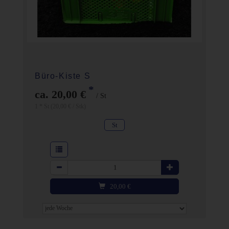
Büro-Kiste S
*
ca. 20,00 €
/ St
1 * St (20,00 € / Stk)
St
Anzahl
20,00
€