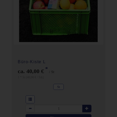
Büro-Kiste L
*
ca. 40,00 €
/ St
1 * St (40,00 € / Stk)
St
Anzahl