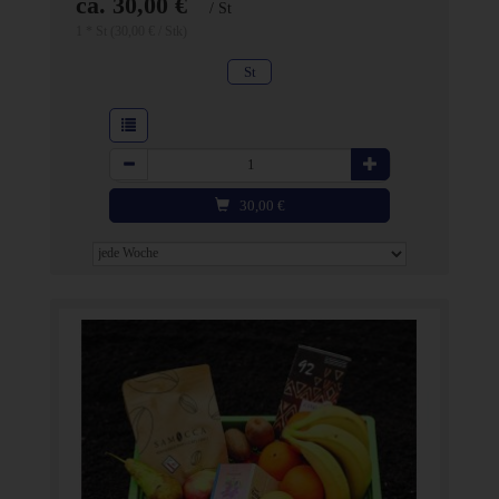
ca. 30,00 €
/ St
1 * St (30,00 € / Stk)
St
Anzahl
30,00
€