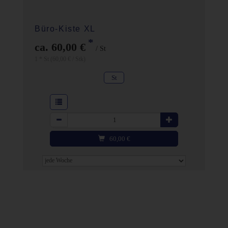
Büro-Kiste XL
*
ca. 60,00 €
/ St
1 * St (60,00 € / Stk)
St
Anzahl
60,00
€