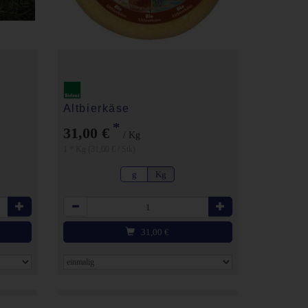
Altbierkäse
*
31,00 €
/ Kg
1 * Kg (31,00 € / Stk)
g
Kg
Anzahl
31,00
€