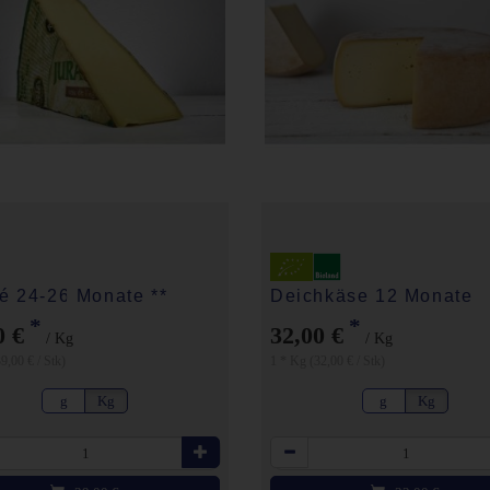
é 24-26 Monate **
Deichkäse 12 Monate
*
*
0 €
32,00 €
/ Kg
/ Kg
9,00 € / Stk)
1 * Kg (32,00 € / Stk)
g
Kg
g
Kg
Anzahl