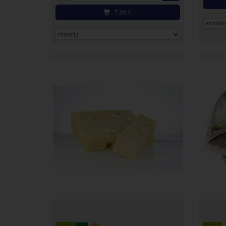
7,99
€