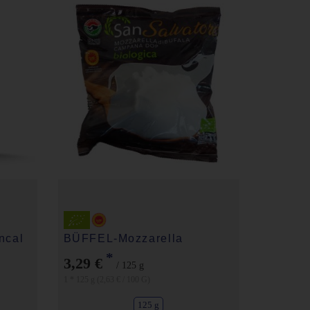
ncal
BÜFFEL-Mozzarella
*
3,29 €
/ 125 g
1 * 125 g (2,63 € / 100 G)
125 g