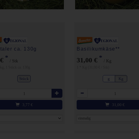
taler ca. 130g
Basilikumkäse**
*
*
 €
31,00 €
/ Stk
/ Kg
 kg, 1 Stück ca. 130g
1 * Kg (31,00 € / Stk)
Stück
g
Kg
Anzahl
3,77
€
31,00
€