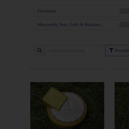
Frischkäse
15
Mozzarella, Feta, Grill- & Bratkäse...
8
Herstel