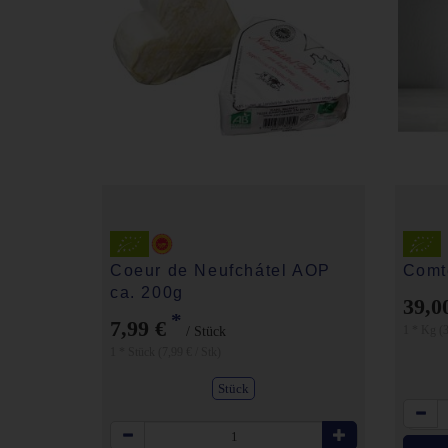
Coeur de Neufchátel AOP
Comt
ca. 200g
39,0
*
7,99 €
1 * Kg (3
/ Stück
1 * Stück (7,99 € / Stk)
Stück
Anzahl
Anzahl