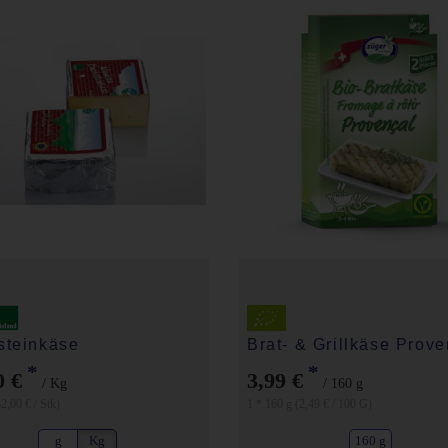
steinkäse
Brat- & Grillkäse Prove
*
*
0 €
3,99 €
/ Kg
/ 160 g
2,00 € / Stk)
1 * 160 g (2,49 € / 100 G)
g
Kg
160 g