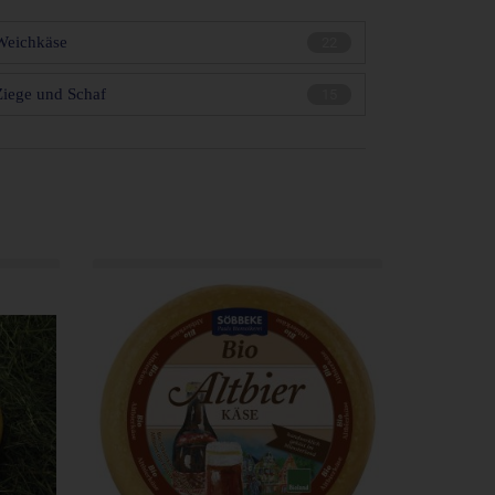
Weichkäse
22
Ziege und Schaf
15