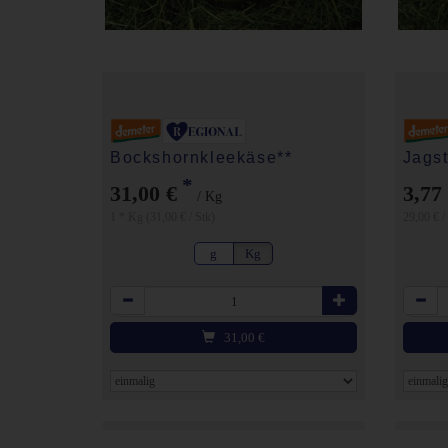
Bockshornkleekäse**
Jagst
*
31,00 €
3,77
/ Kg
1 * Kg (31,00 € / Stk)
29,00 € /
g
Kg
Anzahl
Anzahl
31,00
€