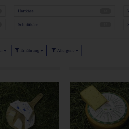
Hartkäse
14
Schnittkäse
16
ler
Ernährung
Allergene