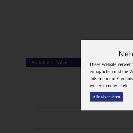
Frisch
Produkte
Neh
vom
Produkte
Käse
Diese Website verwende
Acker
ermöglichen und die We
außerdem um Ergebniss
weiter zu entwickeln.
Alle akzeptieren