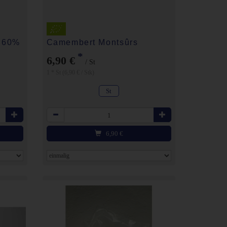
t 60%
Camembert Montsûrs
*
6,90 €
/ St
1 * St (6,90 € / Stk)
St
Anzahl
6,90
€