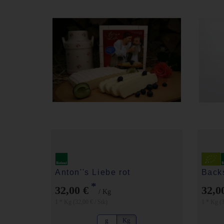
Anton''s Liebe rot
Back
*
32,00 €
32,0
/ Kg
1 * Kg (32,00 € / Stk)
1 * Kg (3
g
Kg