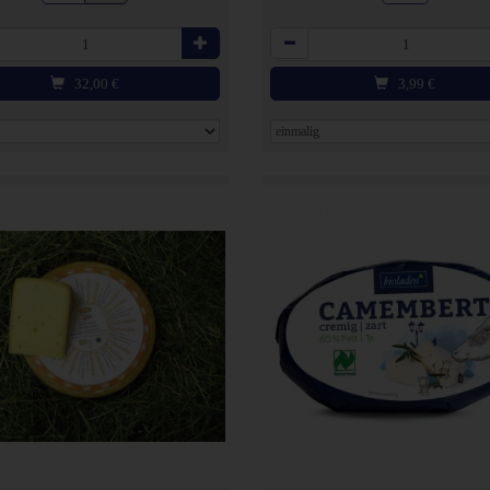
Anzahl
32,00
€
3,99
€