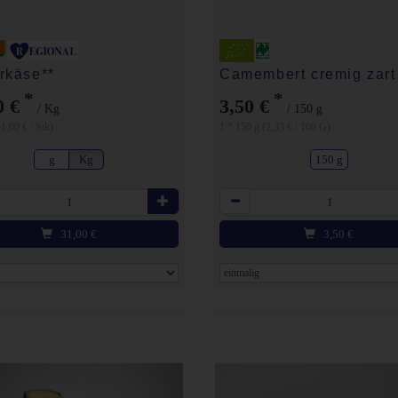
rkäse**
Camembert cremig zar
*
*
0 €
3,50 €
/ Kg
/ 150 g
1,00 € / Stk)
1 * 150 g (2,33 € / 100 G)
g
Kg
150 g
Anzahl
31,00
€
3,50
€