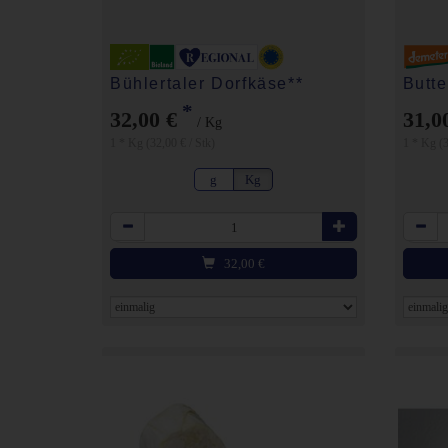
Bühlertaler Dorfkäse**
Butte
*
32,00 €
31,0
/ Kg
1 * Kg (32,00 € / Stk)
1 * Kg (3
g
Kg
Anzahl
Anzahl
32,00
€