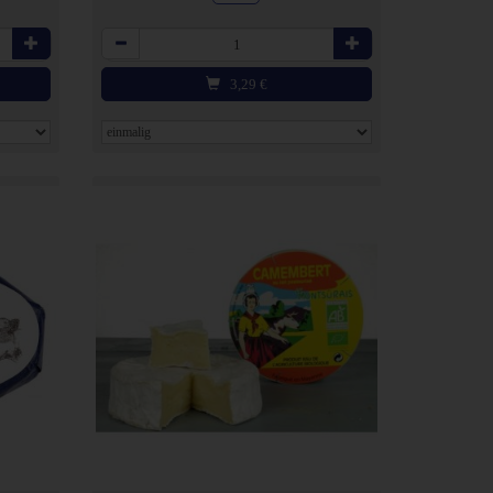
Anzahl
3,29
€