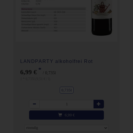
LANDPARTY alkoholfrei Rot
*
6,99 €
/ 0,735l
1 * 0,735l (9,51 € / l)
0,735l
Anzahl
6,99
€