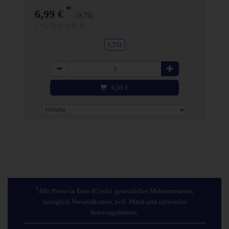
*
6,99 €
/ 0,75l
1 * 0,75l (9,32 € / l)
0,75l
Anzahl
6,99
€
*
Alle Preise in Euro (€) inkl. gesetzlicher Mehrwertsteuer,
zuzüglich Versandkosten, evtl. Pfand und optionaler
Servicegebühren.