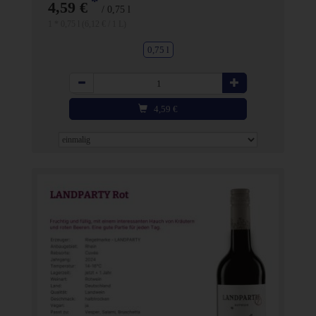
*
4,59 €
/ 0,75 l
1 * 0,75 l (6,12 € / 1 L)
0,75 l
Anzahl
4,59
€