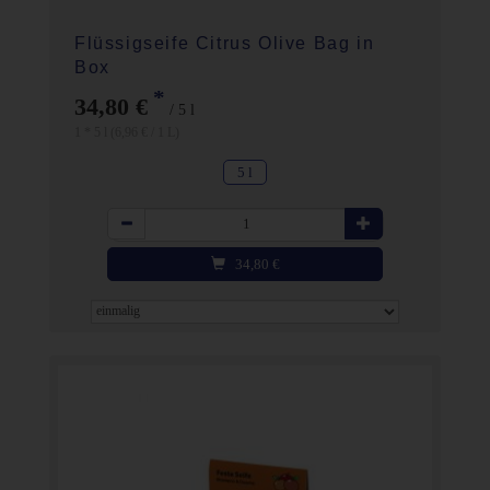
Flüssigseife Citrus Olive Bag in
Box
*
34,80 €
/ 5 l
1 * 5 l (6,96 € / 1 L)
5 l
Anzahl
34,80
€