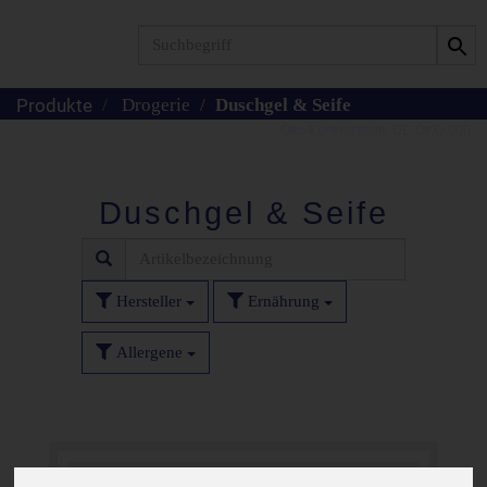
Produkt
Drogerie
Duschgel & Seife
Duschgel & Seife
Hersteller
Ernährung
Allergene