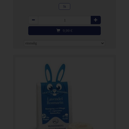
St
Anzahl
9,99
€