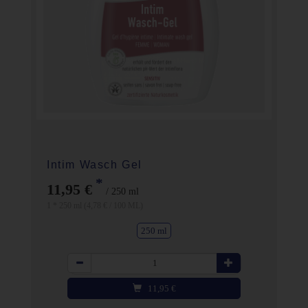
Intim Wasch Gel
*
11,95 €
/ 250 ml
1 * 250 ml (4,78 € / 100 ML)
250 ml
Anzahl
11,95
€