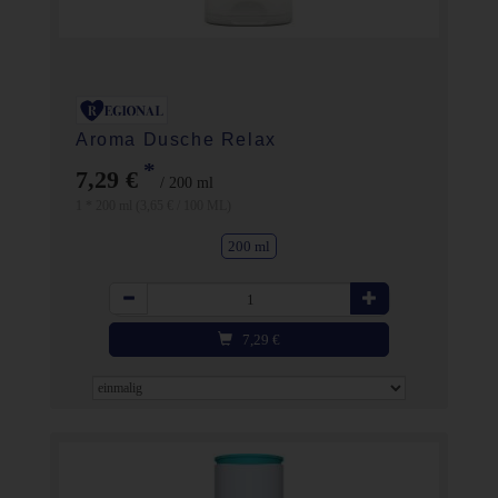
Aroma Dusche Relax
*
7,29 €
/ 200 ml
1 * 200 ml (3,65 € / 100 ML)
200 ml
Anzahl
7,29
€