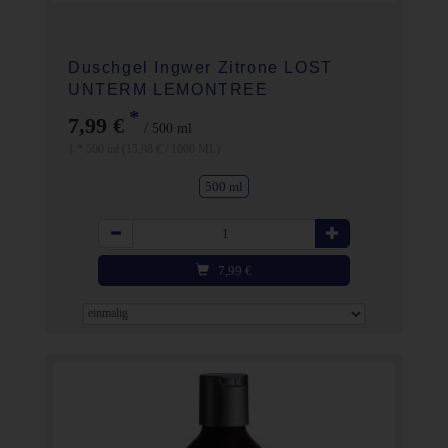
Duschgel Ingwer Zitrone LOST
UNTERM LEMONTREE
*
7,99 €
/ 500 ml
1 * 500 ml (15,98 € / 1000 ML)
500 ml
Anzahl
7,99
€