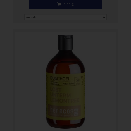
9,99
€