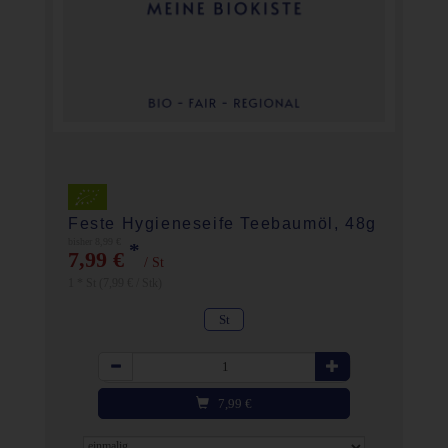
Feste Hygieneseife Teebaumöl, 48g
bisher 8,99 €
*
7,99 €
/ St
1 * St (7,99 € / Stk)
St
Anzahl
7,99
€