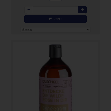
Anzahl
7,99
€