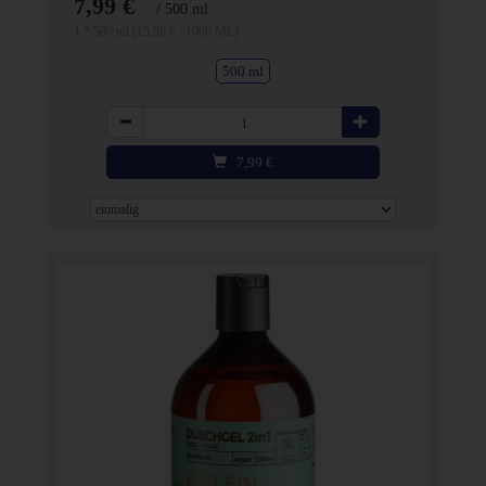
7,99 €
/ 500 ml
1 * 500 ml (15,98 € / 1000 ML)
500 ml
Anzahl
7,99
€