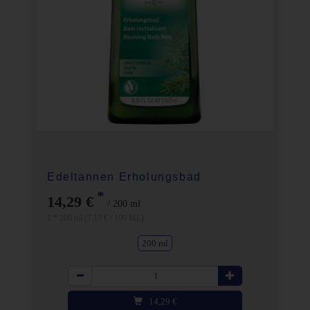
Edeltannen Erholungsbad
*
14,29 €
/ 200 ml
1 * 200 ml (7,15 € / 100 ML)
200 ml
Anzahl
14,29
€