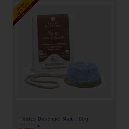
Aktion!
MHD 12/23
bis zum 31.12.2026
Festes Duschgel Natur, 80g
bisher 9,99 €
*