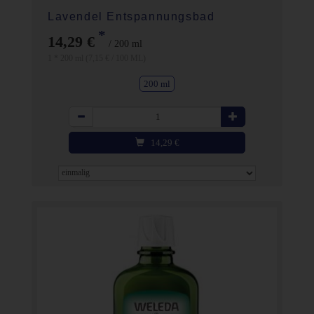
Lavendel Entspannungsbad
*
14,29 €
/ 200 ml
1 * 200 ml (7,15 € / 100 ML)
200 ml
Anzahl
14,29
€