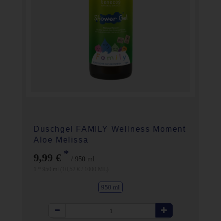
Duschgel FAMILY Wellness Moment
Aloe Melissa
*
9,99 €
/ 950 ml
1 * 950 ml (10,52 € / 1000 ML)
950 ml
Anzahl