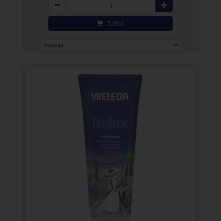
Anzahl
5,90
€