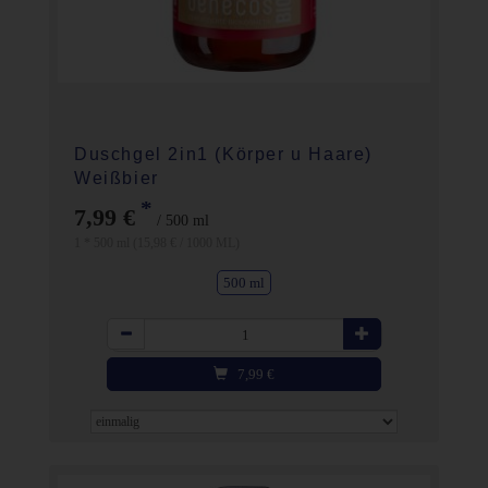
Duschgel 2in1 (Körper u Haare)
Weißbier
*
7,99 €
/ 500 ml
1 * 500 ml (15,98 € / 1000 ML)
500 ml
Anzahl
7,99
€