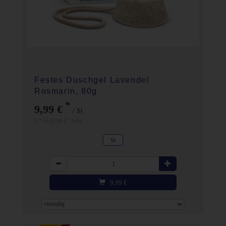
Festes Duschgel Lavendel
Rosmarin, 80g
*
9,99 €
/ St
1 * St (9,99 € / Stk)
St
Anzahl
9,99
€