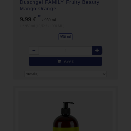
Duschgel FAMILY Fruity Beauty
Mango Orange
*
9,99 €
/ 950 ml
1 * 950 ml (10,52 € / 1000 ML)
950 ml
Anzahl
9,99
€