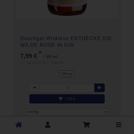
Duschgel Wildrose ENTDECKE DIE
WILDE ROSE IN DIR
*
7,99 €
/ 500 ml
1 * 500 ml (15,98 € / 1000 ML)
500 ml
Anzahl
7,99
€
Toggle
cart