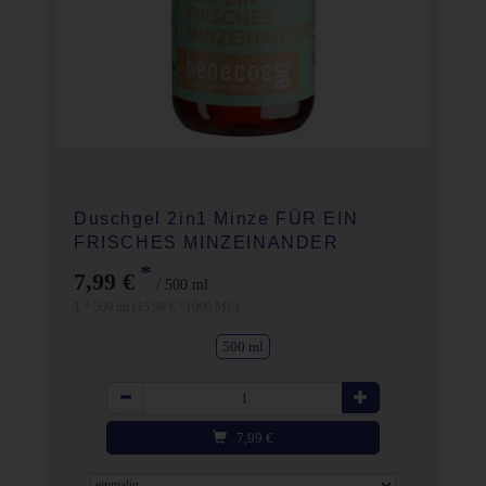
Duschgel 2in1 Minze FÜR EIN
FRISCHES MINZEINANDER
*
7,99 €
/ 500 ml
1 * 500 ml (15,98 € / 1000 ML)
500 ml
Anzahl
7,99
€