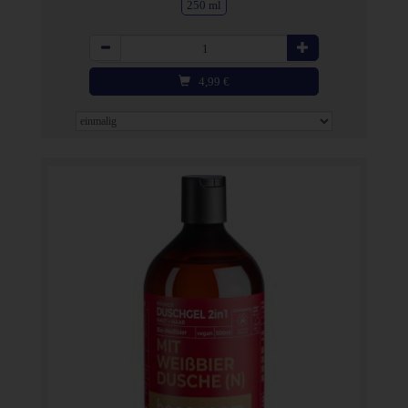
250 ml
Anzahl
4,99
€