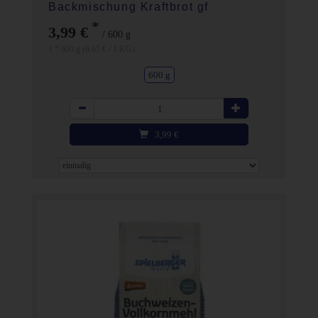
Backmischung Kraftbrot gf
*
3,99 €
/ 600 g
1 * 600 g (6,65 € / 1 KG)
600 g
Anzahl
3,99
€