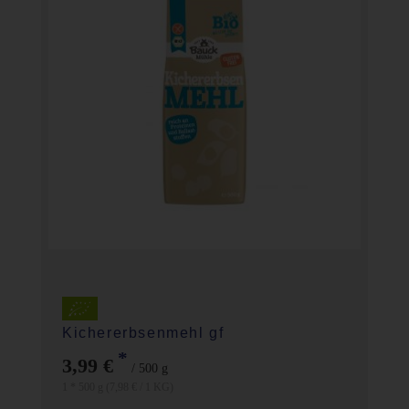
Kichererbsenmehl gf
*
3,99 €
/ 500 g
1 * 500 g (7,98 € / 1 KG)