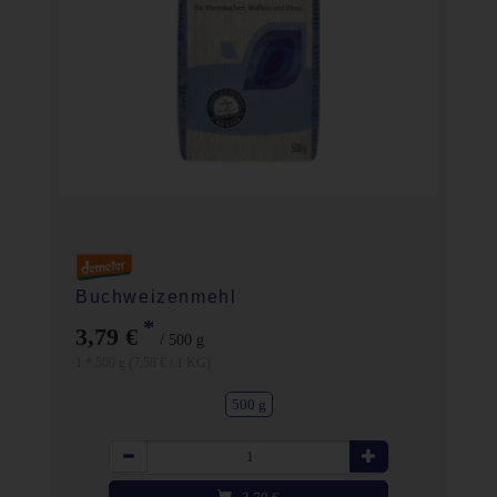
Buchweizenmehl
*
3,79 €
/ 500 g
1 * 500 g (7,58 € / 1 KG)
500 g
Anzahl