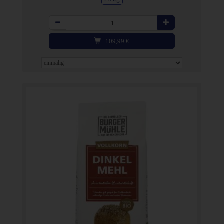
Anzahl
109,99
€