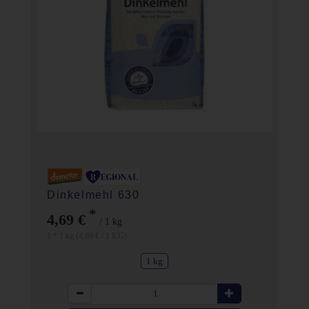
Dinkelmehl 630
*
4,69 €
/ 1 kg
1 * 1 kg (4,69 € / 1 KG)
1 kg
Anzahl