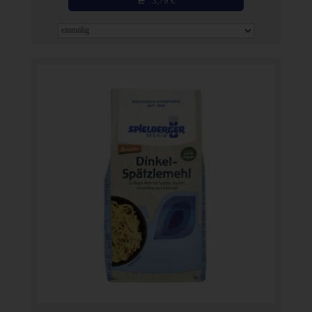
3,79
€