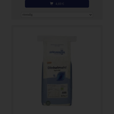
4,69
€