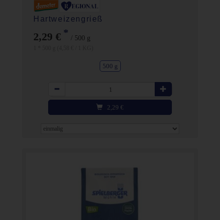
Hartweizengrieß
*
2,29 €
/ 500 g
1 * 500 g (4,58 € / 1 KG)
500 g
Anzahl
2,29
€