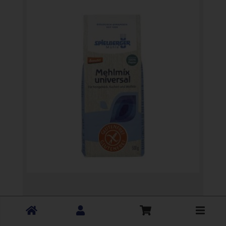
Toggle
Mehlmix universal hell (glutenfrei)
cart