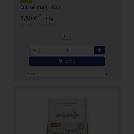
Dinkelmehl 630
*
2,99 €
/ 1 kg
1 * 1 kg (2,99 € / 1 KG)
1 kg
Anzahl
2,99
€