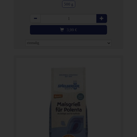
500 g
Anzahl
3,99
€