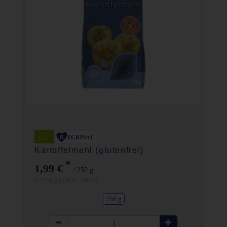
Kartoffelmehl (glutenfrei)
*
1,99 €
/ 250 g
1 * 250 g (0,80 € / 100 G)
250 g
Anzahl