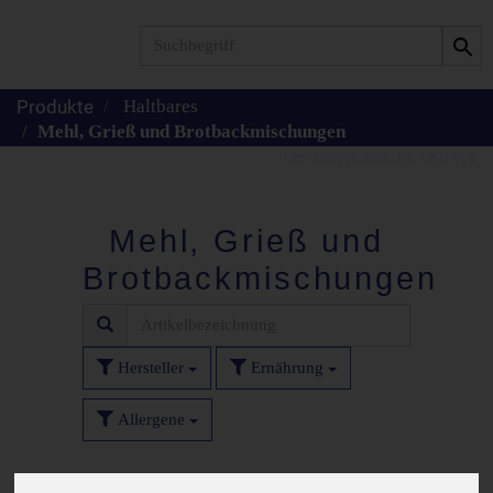
Produkt
Haltbares
Mehl, Grieß und Brotbackmischungen
Mehl, Grieß und
Brotbackmischungen
Hersteller
Ernährung
Allergene