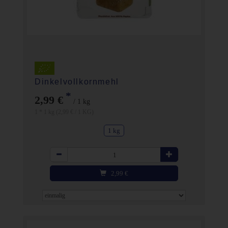
Dinkelvollkornmehl
*
2,99 €
/ 1 kg
1 * 1 kg (2,99 € / 1 KG)
1 kg
Anzahl
2,99
€