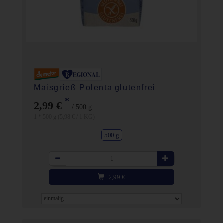
Maisgrieß Polenta glutenfrei
*
2,99 €
/ 500 g
1 * 500 g (5,98 € / 1 KG)
500 g
Anzahl
2,99
€