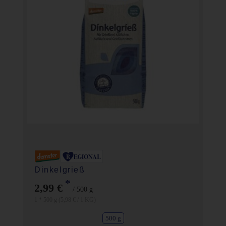
Dinkelgrieß
*
2,99 €
/ 500 g
1 * 500 g (5,98 € / 1 KG)
500 g