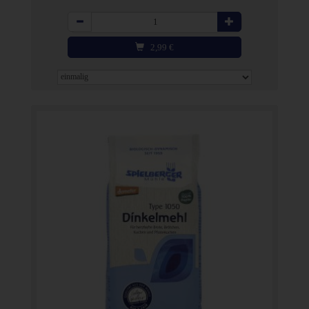
Anzahl
2,99
€