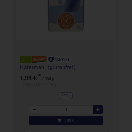
Hafermehl (glutenfrei)
*
1,99 €
/ 350 g
1 * 350 g (5,69 € / 1 KG)
350 g
Anzahl
1,99
€