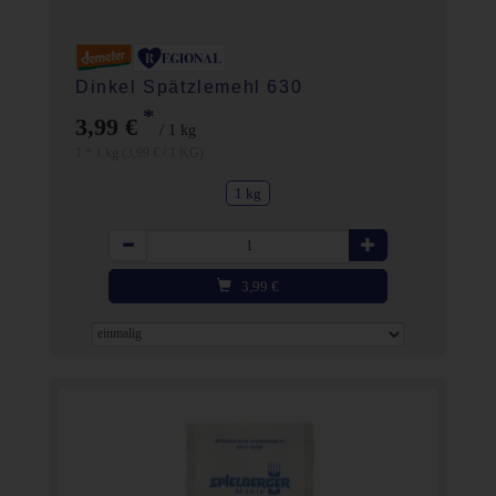
Dinkel Spätzlemehl 630
*
3,99 €
/ 1 kg
1 * 1 kg (3,99 € / 1 KG)
1 kg
Anzahl
3,99
€