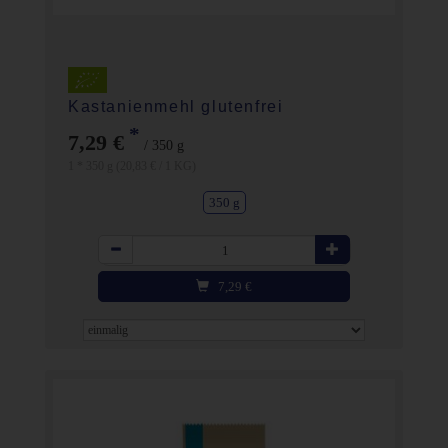
Kastanienmehl glutenfrei
*
7,29 €
/ 350 g
1 * 350 g (20,83 € / 1 KG)
350 g
Anzahl
7,29
€