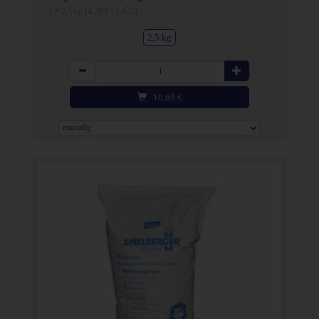
1 * 2,5 kg (4,28 € / 1 KG)
2,5 kg
Anzahl
10,69
€