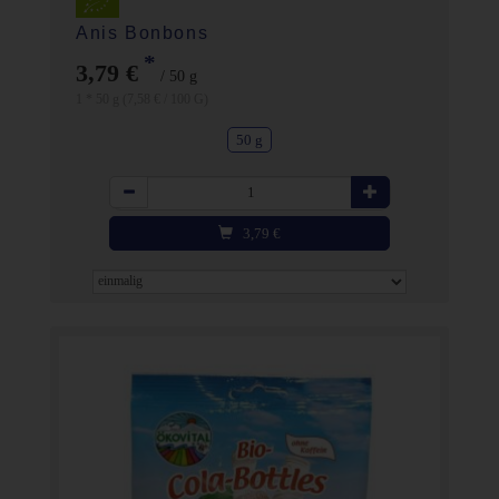
Anis Bonbons
*
3,79 €
/ 50 g
1 * 50 g (7,58 € / 100 G)
50 g
Anzahl
3,79
€