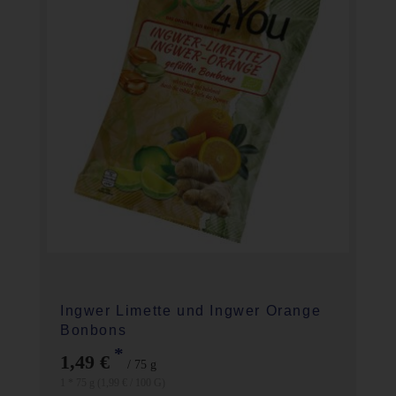
Ingwer Limette und Ingwer Orange
Bonbons
*
1,49 €
/ 75 g
1 * 75 g (1,99 € / 100 G)