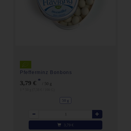
Pfefferminz Bonbons
*
3,79 €
/ 50 g
1 * 50 g (7,58 € / 100 G)
50 g
Anzahl
3,79
€