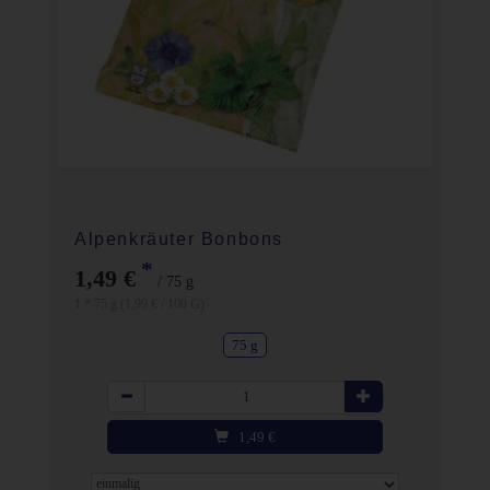
Alpenkräuter Bonbons
*
1,49 €
/ 75 g
1 * 75 g (1,99 € / 100 G)
75 g
Anzahl
1,49
€