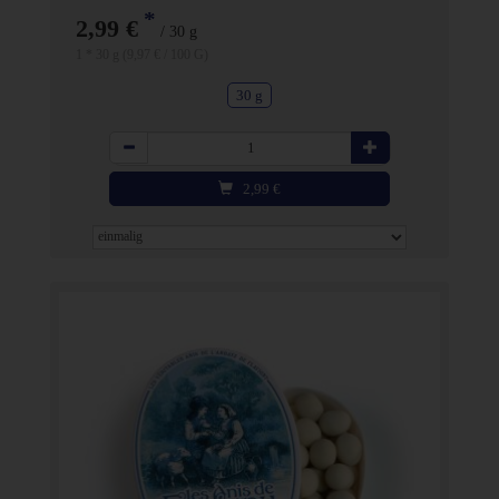
*
2,99 €
/ 30 g
1 * 30 g (9,97 € / 100 G)
30 g
Anzahl
2,99
€