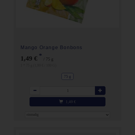
Mango Orange Bonbons
*
1,49 €
/ 75 g
1 * 75 g (1,99 € / 100 G)
75 g
Anzahl
1,49
€