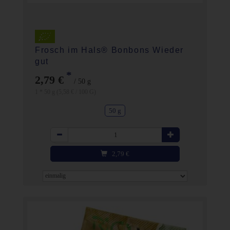
Frosch im Hals® Bonbons Wieder
gut
*
2,79 €
/ 50 g
1 * 50 g (5,58 € / 100 G)
50 g
Anzahl
2,79
€