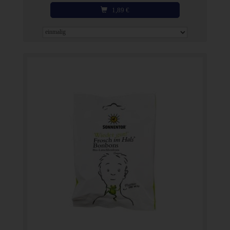
1,89
€