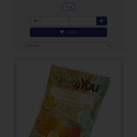
75 g
Anzahl
1,49
€