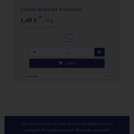
Salbei Kräuter Bonbons
*
1,49 €
/ 75 g
1 * 75 g (1,99 € / 100 G)
75 g
Anzahl
1,49
€
*
Alle Preise in Euro (€) inkl. gesetzlicher Mehrwertsteuer,
zuzüglich Versandkosten, evtl. Pfand und optionaler